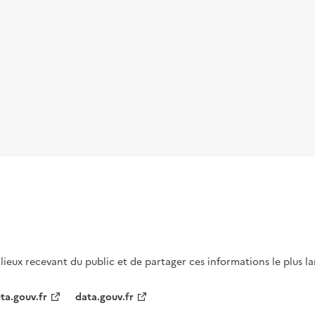
s lieux recevant du public et de partager ces informations le plus l
ta.gouv.fr
data.gouv.fr