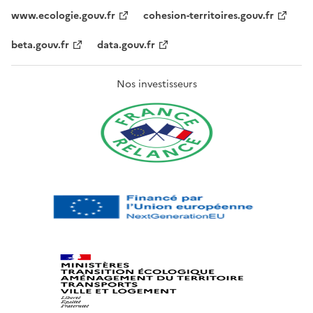
www.ecologie.gouv.fr
cohesion-territoires.gouv.fr
beta.gouv.fr
data.gouv.fr
Nos investisseurs