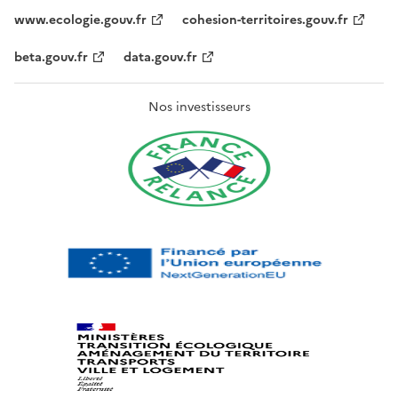
www.ecologie.gouv.fr
cohesion-territoires.gouv.fr
beta.gouv.fr
data.gouv.fr
Nos investisseurs