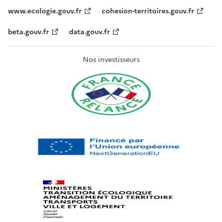
www.ecologie.gouv.fr
cohesion-territoires.gouv.fr
beta.gouv.fr
data.gouv.fr
Nos investisseurs