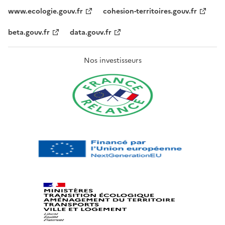
www.ecologie.gouv.fr
cohesion-territoires.gouv.fr
beta.gouv.fr
data.gouv.fr
Nos investisseurs