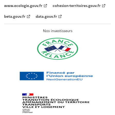
www.ecologie.gouv.fr
cohesion-territoires.gouv.fr
beta.gouv.fr
data.gouv.fr
Nos investisseurs