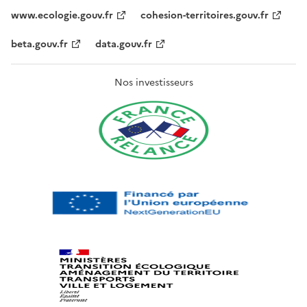
www.ecologie.gouv.fr
cohesion-territoires.gouv.fr
beta.gouv.fr
data.gouv.fr
Nos investisseurs