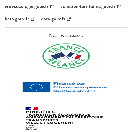
www.ecologie.gouv.fr
cohesion-territoires.gouv.fr
beta.gouv.fr
data.gouv.fr
Nos investisseurs