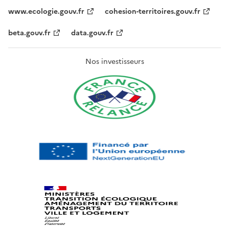
www.ecologie.gouv.fr
cohesion-territoires.gouv.fr
beta.gouv.fr
data.gouv.fr
Nos investisseurs