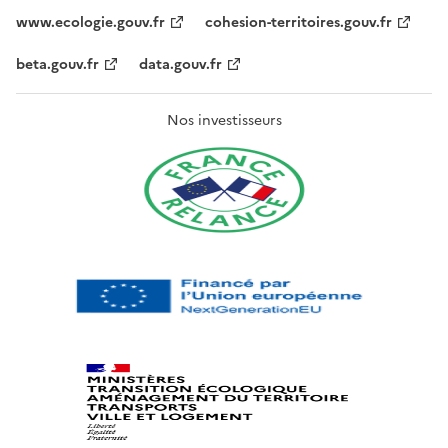
www.ecologie.gouv.fr
cohesion-territoires.gouv.fr
beta.gouv.fr
data.gouv.fr
Nos investisseurs