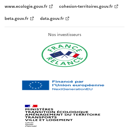
www.ecologie.gouv.fr
cohesion-territoires.gouv.fr
beta.gouv.fr
data.gouv.fr
Nos investisseurs