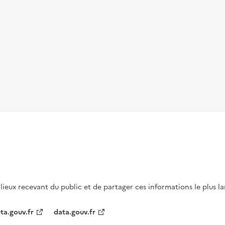
s lieux recevant du public et de partager ces informations le plus l
ta.gouv.fr
data.gouv.fr