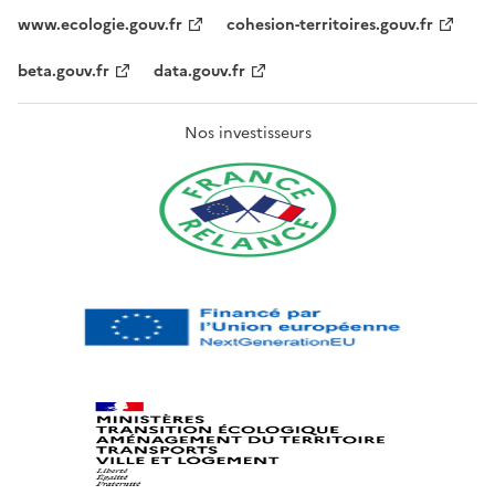
www.ecologie.gouv.fr
cohesion-territoires.gouv.fr
beta.gouv.fr
data.gouv.fr
Nos investisseurs