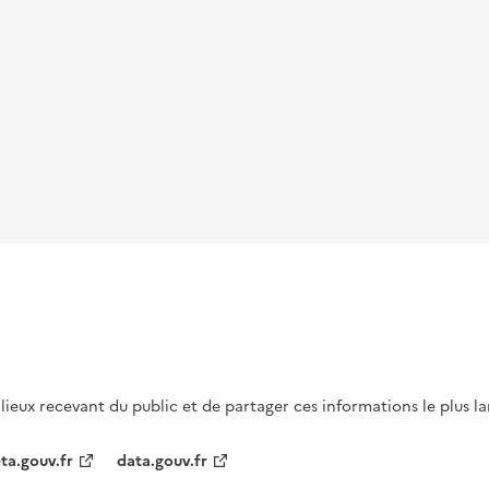
s lieux recevant du public et de partager ces informations le plus l
ta.gouv.fr
data.gouv.fr