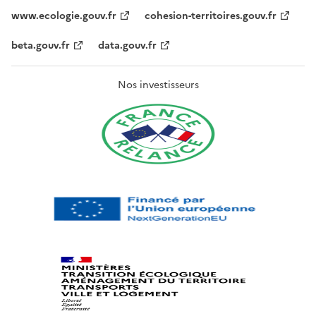
www.ecologie.gouv.fr
cohesion-territoires.gouv.fr
beta.gouv.fr
data.gouv.fr
Nos investisseurs