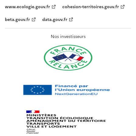
www.ecologie.gouv.fr
cohesion-territoires.gouv.fr
beta.gouv.fr
data.gouv.fr
Nos investisseurs