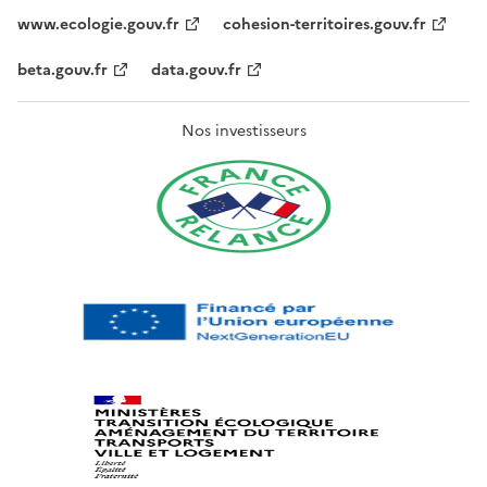
www.ecologie.gouv.fr
cohesion-territoires.gouv.fr
beta.gouv.fr
data.gouv.fr
Nos investisseurs