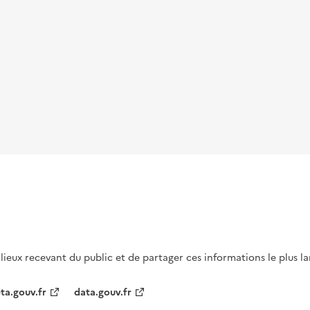
s lieux recevant du public et de partager ces informations le plus l
ta.gouv.fr
data.gouv.fr