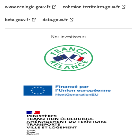
www.ecologie.gouv.fr
cohesion-territoires.gouv.fr
beta.gouv.fr
data.gouv.fr
Nos investisseurs