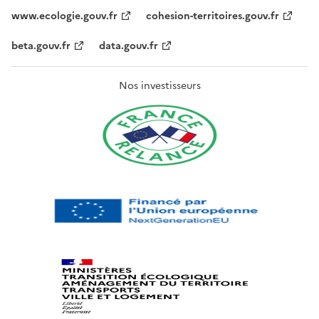
www.ecologie.gouv.fr
cohesion-territoires.gouv.fr
beta.gouv.fr
data.gouv.fr
Nos investisseurs