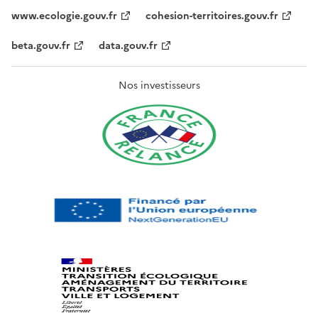
www.ecologie.gouv.fr
cohesion-territoires.gouv.fr
beta.gouv.fr
data.gouv.fr
Nos investisseurs