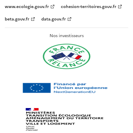
www.ecologie.gouv.fr
cohesion-territoires.gouv.fr
beta.gouv.fr
data.gouv.fr
Nos investisseurs