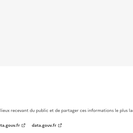
s lieux recevant du public et de partager ces informations le plus l
ta.gouv.fr
data.gouv.fr