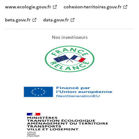
www.ecologie.gouv.fr
cohesion-territoires.gouv.fr
beta.gouv.fr
data.gouv.fr
Nos investisseurs