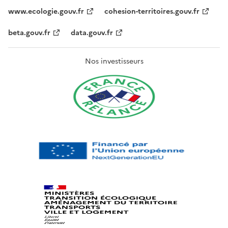
www.ecologie.gouv.fr
cohesion-territoires.gouv.fr
beta.gouv.fr
data.gouv.fr
Nos investisseurs