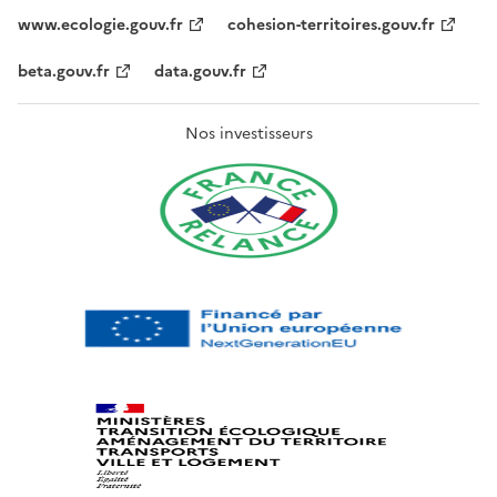
www.ecologie.gouv.fr
cohesion-territoires.gouv.fr
beta.gouv.fr
data.gouv.fr
Nos investisseurs