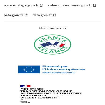
www.ecologie.gouv.fr
cohesion-territoires.gouv.fr
beta.gouv.fr
data.gouv.fr
Nos investisseurs