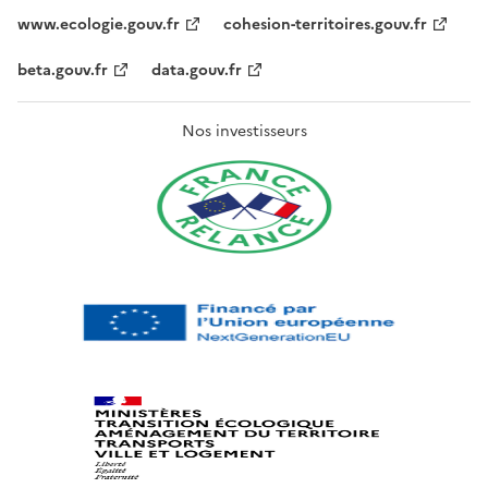
www.ecologie.gouv.fr
cohesion-territoires.gouv.fr
beta.gouv.fr
data.gouv.fr
Nos investisseurs