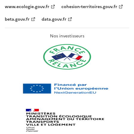
www.ecologie.gouv.fr
cohesion-territoires.gouv.fr
beta.gouv.fr
data.gouv.fr
Nos investisseurs