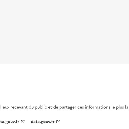
s lieux recevant du public et de partager ces informations le plus l
ta.gouv.fr
data.gouv.fr