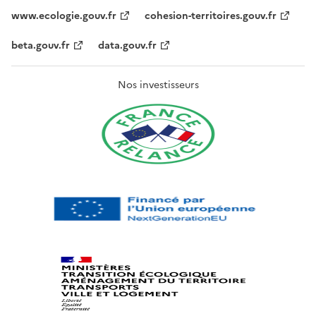
www.ecologie.gouv.fr
cohesion-territoires.gouv.fr
beta.gouv.fr
data.gouv.fr
Nos investisseurs