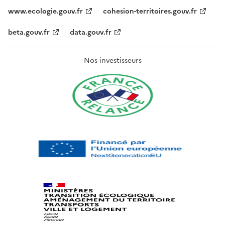
www.ecologie.gouv.fr
cohesion-territoires.gouv.fr
beta.gouv.fr
data.gouv.fr
Nos investisseurs