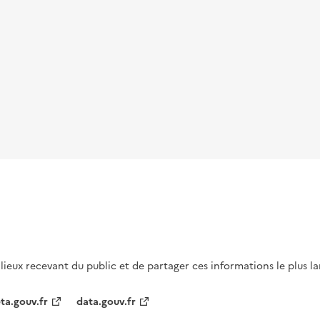
s lieux recevant du public et de partager ces informations le plus l
ta.gouv.fr
data.gouv.fr