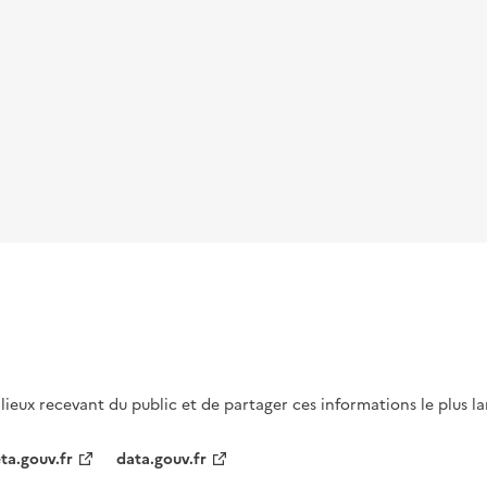
s lieux recevant du public et de partager ces informations le plus l
ta.gouv.fr
data.gouv.fr