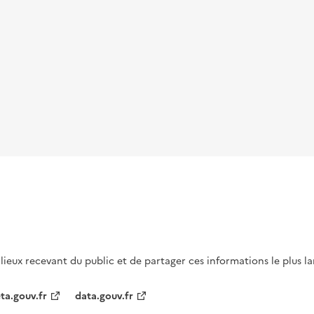
s lieux recevant du public et de partager ces informations le plus l
ta.gouv.fr
data.gouv.fr