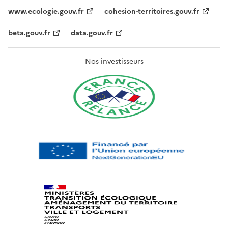
www.ecologie.gouv.fr
cohesion-territoires.gouv.fr
beta.gouv.fr
data.gouv.fr
Nos investisseurs