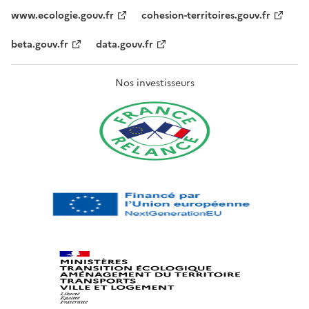
www.ecologie.gouv.fr
cohesion-territoires.gouv.fr
beta.gouv.fr
data.gouv.fr
Nos investisseurs