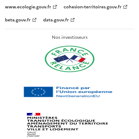
www.ecologie.gouv.fr
cohesion-territoires.gouv.fr
beta.gouv.fr
data.gouv.fr
Nos investisseurs