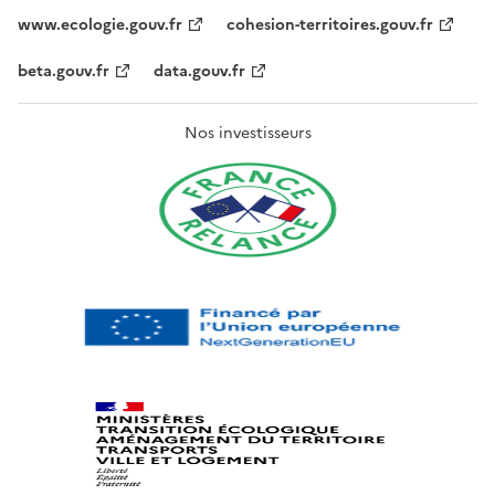
www.ecologie.gouv.fr
cohesion-territoires.gouv.fr
beta.gouv.fr
data.gouv.fr
Nos investisseurs