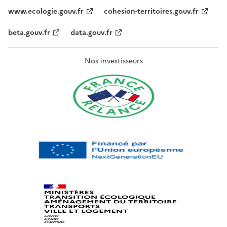
www.ecologie.gouv.fr
cohesion-territoires.gouv.fr
beta.gouv.fr
data.gouv.fr
Nos investisseurs