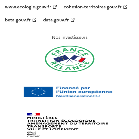
www.ecologie.gouv.fr
cohesion-territoires.gouv.fr
beta.gouv.fr
data.gouv.fr
Nos investisseurs