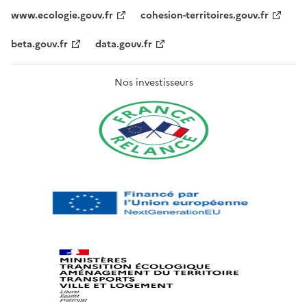
www.ecologie.gouv.fr
cohesion-territoires.gouv.fr
beta.gouv.fr
data.gouv.fr
Nos investisseurs