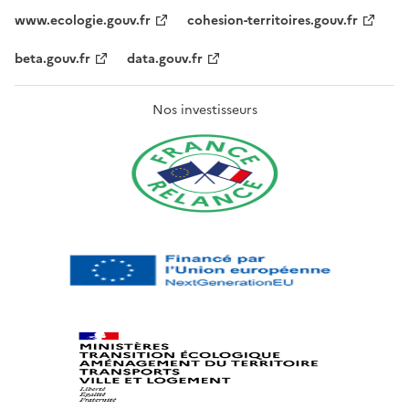
www.ecologie.gouv.fr
cohesion-territoires.gouv.fr
beta.gouv.fr
data.gouv.fr
Nos investisseurs