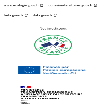
www.ecologie.gouv.fr
cohesion-territoires.gouv.fr
beta.gouv.fr
data.gouv.fr
Nos investisseurs