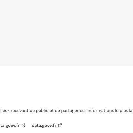
s lieux recevant du public et de partager ces informations le plus l
ta.gouv.fr
data.gouv.fr