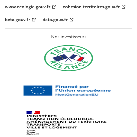
www.ecologie.gouv.fr
cohesion-territoires.gouv.fr
beta.gouv.fr
data.gouv.fr
Nos investisseurs