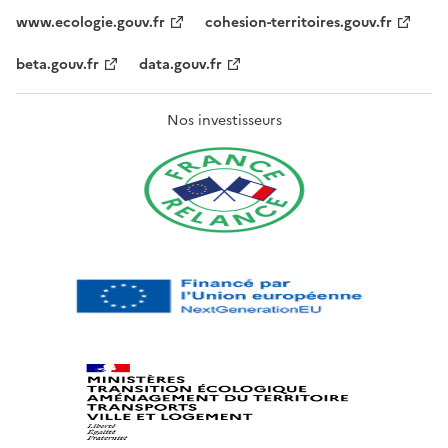
www.ecologie.gouv.fr
cohesion-territoires.gouv.fr
beta.gouv.fr
data.gouv.fr
Nos investisseurs