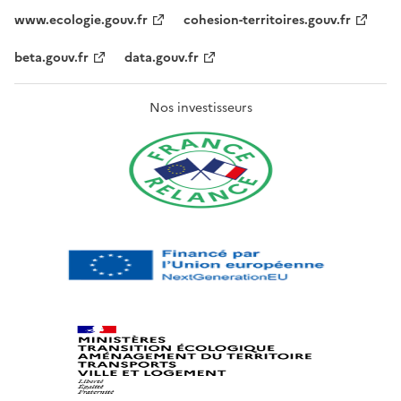
www.ecologie.gouv.fr
cohesion-territoires.gouv.fr
beta.gouv.fr
data.gouv.fr
Nos investisseurs