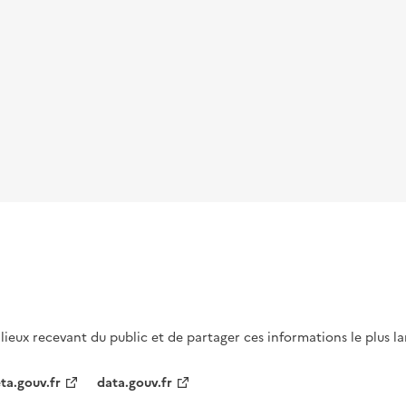
s lieux recevant du public et de partager ces informations le plus l
ta.gouv.fr
data.gouv.fr