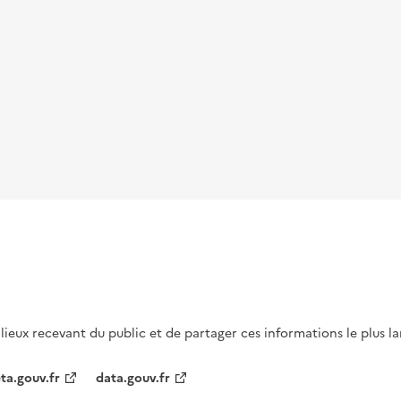
s lieux recevant du public et de partager ces informations le plus l
ta.gouv.fr
data.gouv.fr